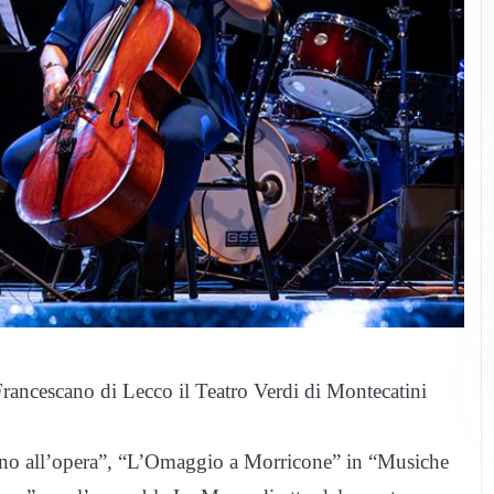
Francescano di Lecco il Teatro Verdi di Montecatini
orno all’opera”, “L’Omaggio a Morricone” in “Musiche