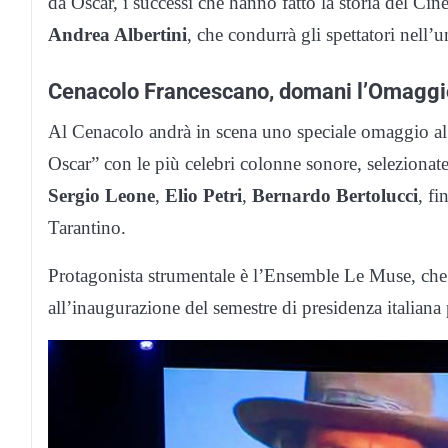
da Oscar, i successi che hanno fatto la storia del C
Andrea Albertini
, che condurrà gli spettatori nell’
Cenacolo Francescano, domani l’Omaggi
Al Cenacolo andrà in scena uno speciale omaggio a
Oscar” con le più celebri colonne sonore, selezionate
Sergio Leone
,
Elio Petri
,
Bernardo Bertolucci
, fi
Tarantino.
Protagonista strumentale è l’Ensemble Le Muse, che h
all’inaugurazione del semestre di presidenza italian