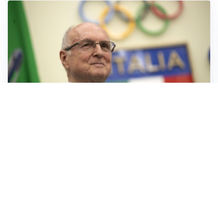
IL LUTTO
Livio Berruti, lo sport piange l’eroe di Roma 1960
LA NOVITÀ
Le regole di Mourinho al Real
MERCATO JUVE
La Juventus vuole Suzuki, ma il Psg è avanti