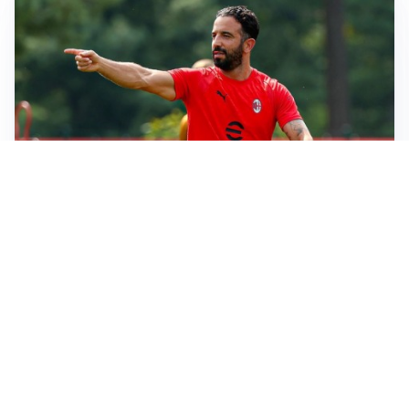
LE PAROLE
Milan, Amorim: “Sapevamo delle difficoltà, faremo
delle scelte”
LE PAROLE
Juventus, Spalletti soddisfatto: “I nuovi? Li ho visti
molto bene”
AMICHEVOLI
Il Milan crolla contro il Chelsea: 3-0 e prima sconfitta