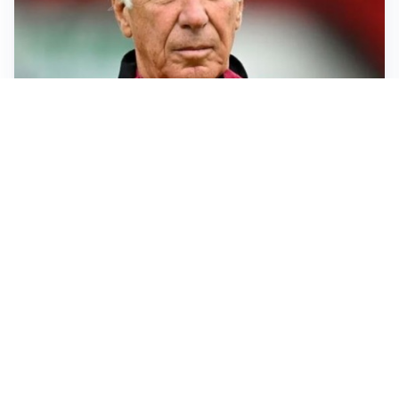
SERIE A
Roma, troppi gol subiti: Gasp deve lavorare in difesa
SERIE A
Milan, quanto lavoro per Amorim: il campo parla
chiaro
LE PAROLE
Milan, Amorim: “Sapevamo delle difficoltà, faremo
delle scelte”
LE PAROLE
Juventus, Spalletti soddisfatto: “I nuovi? Li ho visti