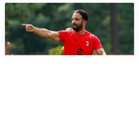
LE PAROLE
Milan, Amorim: “Sapevamo delle difficoltà, faremo
delle scelte”
LE PAROLE
Juventus, Spalletti soddisfatto: “I nuovi? Li ho visti
molto bene”
AMICHEVOLI