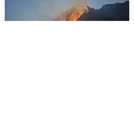
VALMADRERA
Incendio sul Moregallo, seconda notte di inferno di
fuoco
ROGO
Monte Moregallo in fiamme: in volo canadair. Chiusa
la Strada provinciale 583 FOTO E VIDEO
SOCCORSI
Incendio boschivo a Premana: intervenuta anche
un’unità nautica dei Vvf a supporto del Canadair