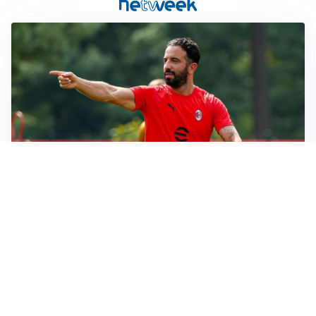
LE PAROLE
Milan, Amorim: “Sapevamo delle difficoltà, faremo
delle scelte”
LE PAROLE
Juventus, Spalletti soddisfatto: “I nuovi? Li ho visti
molto bene”