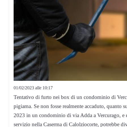
01/02/2023 alle 10:17
Tentativo di furto nei box di un condominio di Vercu
pigiama. Se non fosse realmente accaduto, quanto su
2023 in un condominio di via Adda a Vercurago, e ch
servizio nella Caserma di Calolziocorte, potrebbe div