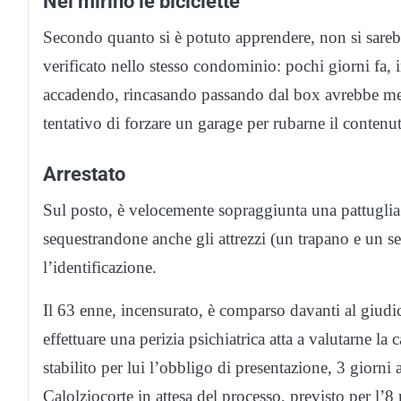
Nel mirino le biciclette
Secondo quanto si è potuto apprendere, non si sarebb
verificato nello stesso condominio: pochi giorni fa,
accadendo, rincasando passando dal box avrebbe me
tentativo di forzare un garage per rubarne il contenut
Arrestato
Sul posto, è velocemente sopraggiunta una pattuglia
sequestrandone anche gli attrezzi (un trapano e un se
l’identificazione.
Il 63 enne, incensurato, è comparso davanti al giudice
effettuare una perizia psichiatrica atta a valutarne la
stabilito per lui l’obbligo di presentazione, 3 giorni 
Calolziocorte in attesa del processo, previsto per l’