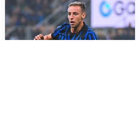
CALCIOMERCATO
Inter, Frattesi blocca il mercato nerazzurro: la
situazione
SERIE A
Roma, troppi gol subiti: Gasp deve lavorare in difesa
SERIE A
Milan, quanto lavoro per Amorim: il campo parla
chiaro