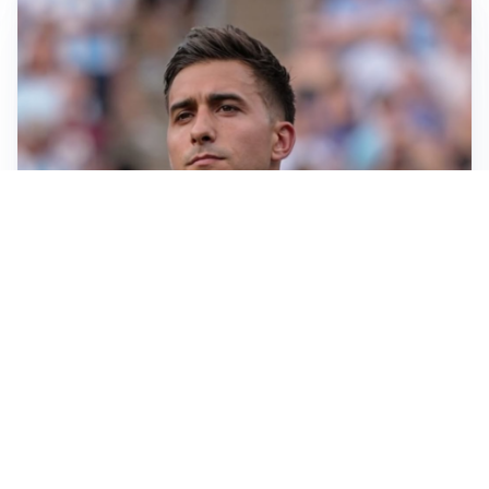
IL NOME NUOVO
Napoli, Musso resta un’opzione per la porta
TITOLARE IN CAMPIONATO
Inter, tocca a Pio Esposito: Chivu gli affida l’attacco
LE PAROLE
Spalletti prepara la Juve: “Con l’Inter servirà essere
squadra”