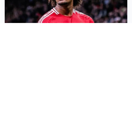
JUVENTUS
Juve, vendere per comprare: Spalletti aspetta nuovi
rinforzi
INTER
Inter, Diaby e Jones sempre in cima alla lista di Chivu
MILAN
Milan, è tempo di tagli: Amorim prepara la rivoluzione
JUVENTUS
Spalletti: “Di Gregorio sfortunato, ma domani gioca
Perin”