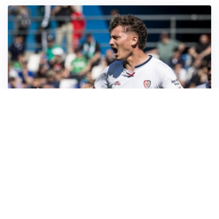
CALCIOMERCATO
Cagliari, il caso Esposito continua. Intanto arriva
Maldini
CALCIOMERCATO
Napoli, il solito Lukaku: non si presenta in ritiro, è
rottura