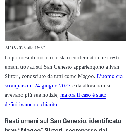
24/02/2025 alle 16:57
Dopo mesi di mistero, è stato confermato che i resti
umani trovati sul San Genesio appartengono a Ivan
Sirtori, conosciuto da tutti come Magoo.
L’uomo era
scomparso il 24 giugno 2023
e da allora non si
avevano più sue notizie,
ma ora il caso è stato
definitivamente chiarito.
Resti umani sul San Genesio: identificato
Ivan “Magoo” Sirtori, scomparso dal