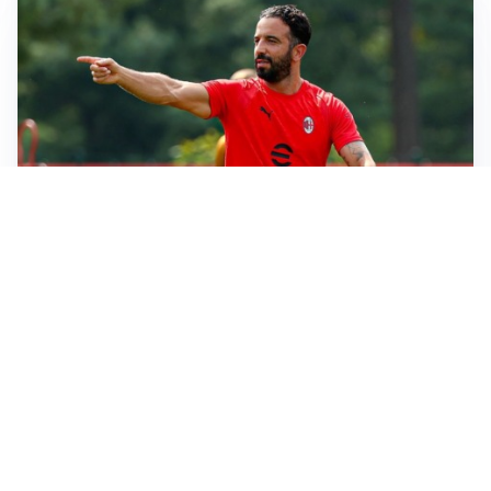
LE PAROLE
Milan, Amorim: “Sapevamo delle difficoltà, faremo
delle scelte”
LE PAROLE
Juventus, Spalletti soddisfatto: “I nuovi? Li ho visti
molto bene”
AMICHEVOLI
Il Milan crolla contro il Chelsea: 3-0 e prima sconfitta