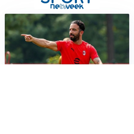
LE PAROLE
Milan, Amorim: “Sapevamo delle difficoltà, faremo
delle scelte”
LE PAROLE
Juventus, Spalletti soddisfatto: “I nuovi? Li ho visti
molto bene”