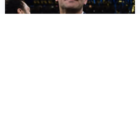
AMICHEVOLI
Inter, Chivu soddisfatto: “Buona prova, non esistono
gerarchie”
AMICHEVOLI
All’Inter il primo derby d’Italia: Juventus k.o. 2-1
PREMIER LEAGUE
Palestra ammette: “Il Chelsea? Ho sempre sognato la
Premier”