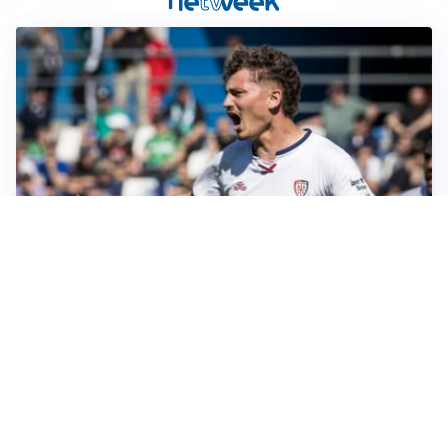
CALCIOMERCATO
Cagliari, il caso Esposito continua. Intanto arriva
Maldini
CALCIOMERCATO
Napoli, il solito Lukaku: non si presenta in ritiro, è
rottura