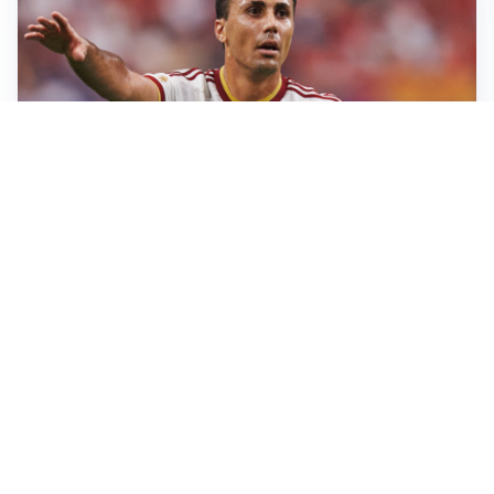
AFFARE IN CHIUSURA
Barcellona, colpo Rodri: battuto il Real Madrid
MOTIVATO
Douglas Luiz dice no all’Everton e punta sulla
Juventus
RIENTRO A RILENTO
Alcaraz, US Open lontano: la corsa contro il tempo
continua
RINNOVO VICINO
Inter, Dimarco verso il rinnovo fino al 2030