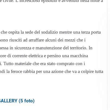
ne civile. L’increscioso episodio è avvenuto nella notte a
 che ospita la sede del sodalizio mentre una terza porta
sono riusciti ad arraffare alcuni dei mezzi che i
messa in sicurezza e manutenzione del territorio. In
ore di corrente elettrica e persino una macchina
. Tutto materiale che era stato comprato con i
i la feroce rabbia per una azione che va a colpire tutta
ALLERY (5 foto)