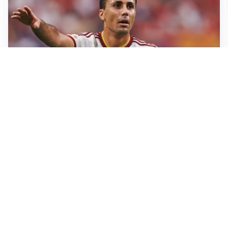
AFFARE IN CHIUSURA
Barcellona, colpo Rodri: battuto il Real Madrid
MOTIVATO
Douglas Luiz dice no all’Everton e punta sulla
Juventus
RIENTRO A RILENTO
Alcaraz, US Open lontano: la corsa contro il tempo
continua
RINNOVO VICINO
Inter, Dimarco verso il rinnovo fino al 2030