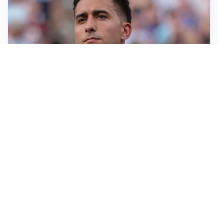
IL NOME NUOVO
Napoli, Musso resta un’opzione per la porta
TITOLARE IN CAMPIONATO
Inter, tocca a Pio Esposito: Chivu gli affida l’attacco
LE PAROLE
Spalletti prepara la Juve: “Con l’Inter servirà essere
squadra”
LONTANO DALL'ITALIA
Vlahovic, rebus futuro: Besiktas e Atletico si
contendono il serbo