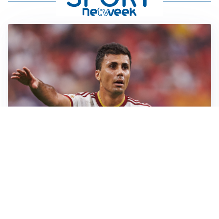
AFFARE IN CHIUSURA
Barcellona, colpo Rodri: battuto il Real Madrid
MOTIVATO
Douglas Luiz dice no all’Everton e punta sulla
Juventus