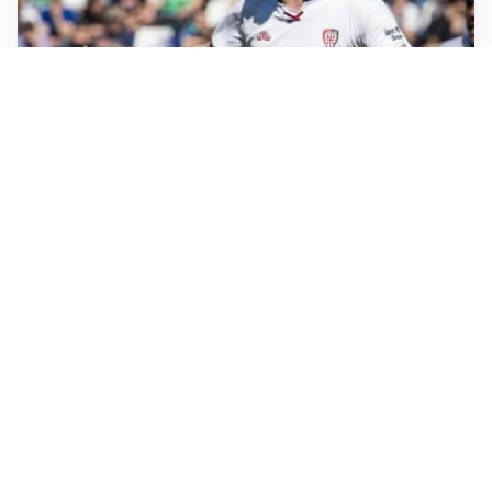
CALCIOMERCATO
Cagliari, il caso Esposito continua. Intanto arriva
Maldini
CALCIOMERCATO
Napoli, il solito Lukaku: non si presenta in ritiro, è
rottura
AMICHEVOLI
Inter, Chivu: “Vedo una crescita, il risultato non conta”
CALCIOMERCATO
Inter, stallo per Curtis Jones: serve prima una
cessione