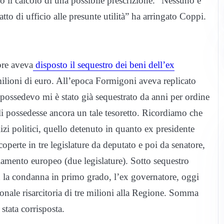
o il calcolo di una possibile prescrizione. “Nessuno è
atto di ufficio alle presunte utilità” ha arringato Coppi.
bre aveva
disposto il sequestro dei beni dell’ex
lioni di euro. All’epoca Formigoni aveva replicato
 possedevo mi è stato già sequestrato da anni per ordine
i possedesse ancora un tale tesoretto. Ricordiamo che
lizi politici, quello detenuto in quanto ex presidente
perte in tre legislature da deputato e poi da senatore,
lamento europeo (due legislature). Sotto sequestro
n la condanna in primo grado, l’ex governatore, oggi
ale risarcitoria di tre milioni alla Regione. Somma
stata corrisposta.