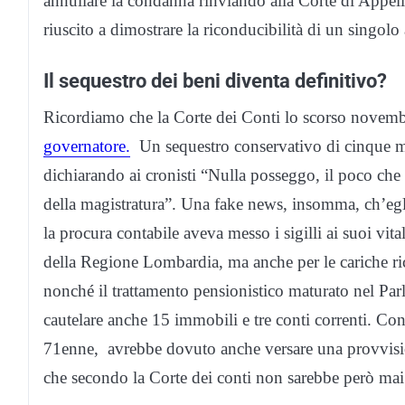
annullare la condanna rinviando alla Corte di Appell
riuscito a dimostrare la riconducibilità di un singolo 
Il sequestro dei beni diventa definitivo?
Ricordiamo che la Corte dei Conti lo scorso novem
governatore.
Un sequestro conservativo di cinque mi
dichiarando ai cronisti “Nulla posseggo, il poco che
della magistratura”. Una fake news, insomma, ch’egl
la procura contabile aveva messo i sigilli ai suoi vita
della Regione Lombardia, ma anche per le cariche rico
nonché il trattamento pensionistico maturato nel Par
cautelare anche 15 immobili e tre conti correnti. Co
71enne, avrebbe dovuto anche versare una provvision
che secondo la Corte dei conti non sarebbe però mai 