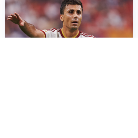
AFFARE IN CHIUSURA
Barcellona, colpo Rodri: battuto il Real Madrid
MOTIVATO
Douglas Luiz dice no all’Everton e punta sulla
Juventus
RIENTRO A RILENTO
Alcaraz, US Open lontano: la corsa contro il tempo
continua