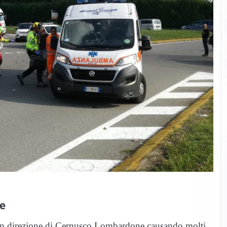
ne
to in direzione di Cernusco Lombardone causando molti