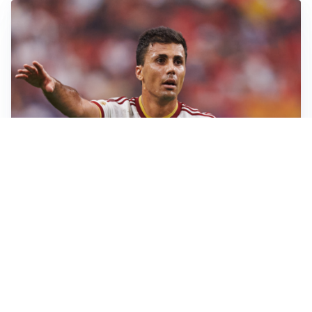
AFFARE IN CHIUSURA
Barcellona, colpo Rodri: battuto il Real Madrid
MOTIVATO
Douglas Luiz dice no all’Everton e punta sulla
Juventus
RIENTRO A RILENTO
Alcaraz, US Open lontano: la corsa contro il tempo