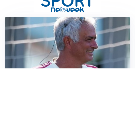
LA NOVITÀ
Le regole di Mourinho al Real
MERCATO JUVE
La Juventus vuole Suzuki, ma il Psg è avanti