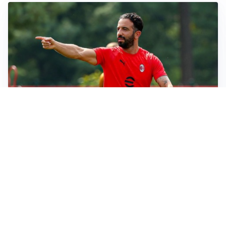
LE PAROLE
Milan, Amorim: “Sapevamo delle difficoltà, faremo
delle scelte”
LE PAROLE
Juventus, Spalletti soddisfatto: “I nuovi? Li ho visti
molto bene”
AMICHEVOLI