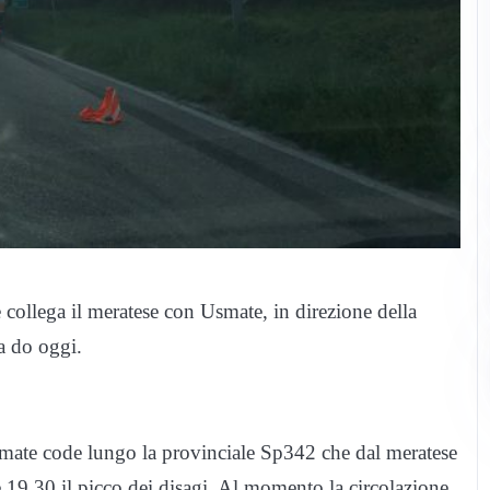
ollega il meratese con Usmate, in direzione della
a do oggi.
ormate code lungo la provinciale Sp342 che dal meratese
e 19.30 il picco dei disagi. Al momento la circolazione