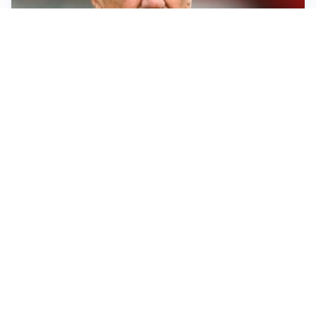
SERIE A
Roma, troppi gol subiti: Gasp deve lavorare in difesa
SERIE A
Milan, quanto lavoro per Amorim: il campo parla
chiaro
LE PAROLE
Milan, Amorim: “Sapevamo delle difficoltà, faremo
delle scelte”
LE PAROLE
Juventus, Spalletti soddisfatto: “I nuovi? Li ho visti
molto bene”
Altre notizie