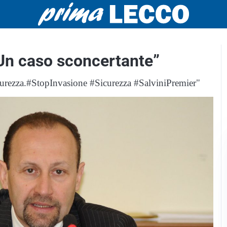
 “Un caso sconcertante”
curezza.#StopInvasione #Sicurezza #SalviniPremier"