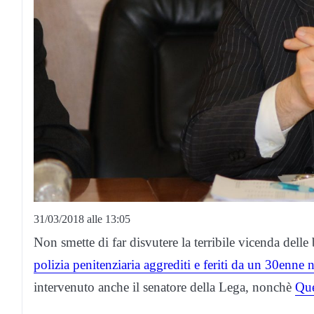
31/03/2018 alle 13:05
Non smette di far disvutere la terribile vicenda delle 
polizia penitenziaria aggrediti e feriti da un 30enne
intervenuto anche il senatore della Lega, nonchè
Que