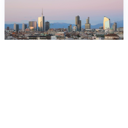
Muoversi nel centro di Milano: regole, accessi e
consigli per evitare sanzioni
Come scrivere un articolo che funzioni per la SEO, i
sistemi generativi e il lettore
La siccità e la sfida della resilienza idrica: dalle
strategie alle azioni concrete
IMPERDIBILI