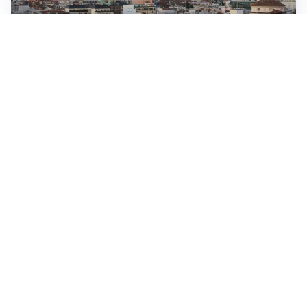
Muoversi nel centro di Milano: regole, accessi e
consigli per evitare sanzioni
Come scrivere un articolo che funzioni per la SEO, i
sistemi generativi e il lettore
La siccità e la sfida della resilienza idrica: dalle
strategie alle azioni concrete
IMPERDIBILI
Agosto in Val Seriana: un mese di feste, tradizione e
comunità sotto il segno di “Territori in Luce”
Altre notizie