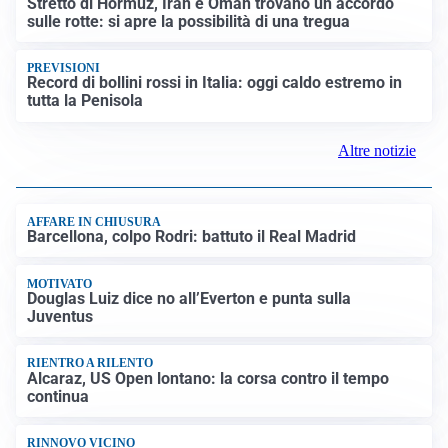
LUTTO
Francesco Guccini è morto a 86 anni: addio a un
cantautore simbolo della musica italiana
BAGARRE
Caso Delmastro, la Camera nega l’accesso alle chat:
scontro in Aula tra maggioranza e opposizioni
MEDIO ORIENTE
Stretto di Hormuz, Iran e Oman trovano un accordo
sulle rotte: si apre la possibilità di una tregua
PREVISIONI
Record di bollini rossi in Italia: oggi caldo estremo in
tutta la Penisola
Altre notizie