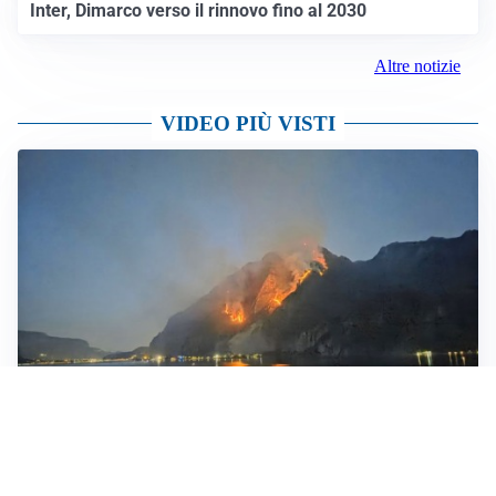
AFFARE IN CHIUSURA
Barcellona, colpo Rodri: battuto il Real Madrid
MOTIVATO
Douglas Luiz dice no all’Everton e punta sulla
Juventus