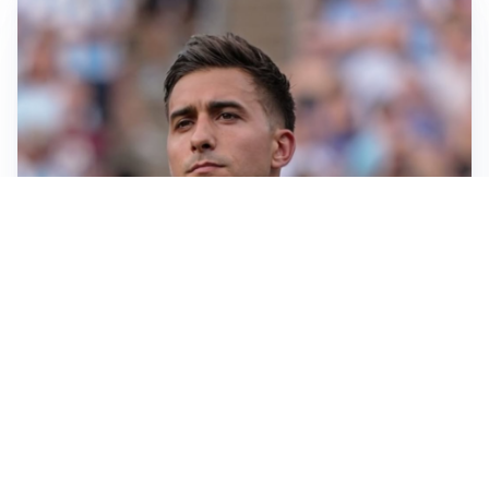
IL NOME NUOVO
Napoli, Musso resta un’opzione per la porta
TITOLARE IN CAMPIONATO
Inter, tocca a Pio Esposito: Chivu gli affida l’attacco
LE PAROLE
Spalletti prepara la Juve: “Con l’Inter servirà essere
squadra”