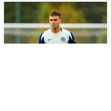
I RITORNI
Inter, tornano Lautaro e Thuram: c’è anche Stones
OBIETTIVO CHE SI ALLONTANA
Inter-Romero, l’Atletico accelera: i nerazzurri restano
in attesa
L'OPPORTUNITÀ
Juventus, occasione Trubin: il Benfica apre alla