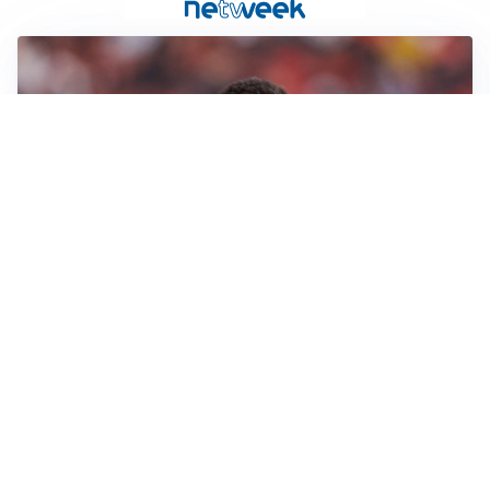
AFFARE IN CHIUSURA
Barcellona, colpo Rodri: battuto il Real Madrid
MOTIVATO
Douglas Luiz dice no all’Everton e punta sulla
Juventus