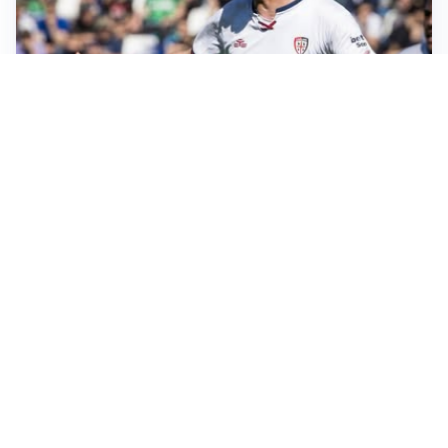
CALCIOMERCATO
Cagliari, il caso Esposito continua. Intanto arriva
Maldini
CALCIOMERCATO
Napoli, il solito Lukaku: non si presenta in ritiro, è
rottura
AMICHEVOLI
Inter, Chivu: “Vedo una crescita, il risultato non conta”
CALCIOMERCATO
Inter, stallo per Curtis Jones: serve prima una
cessione