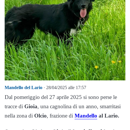
Mandello del Lario
· 28/04/2025 alle 17:57
Dal pomeriggio del 27 aprile 2025 si sono perse le
tracce di
Gioia
, una cagnolina di un anno, smarritasi
nella zona di
Olcio
, frazione di
Mandello
al Lario.