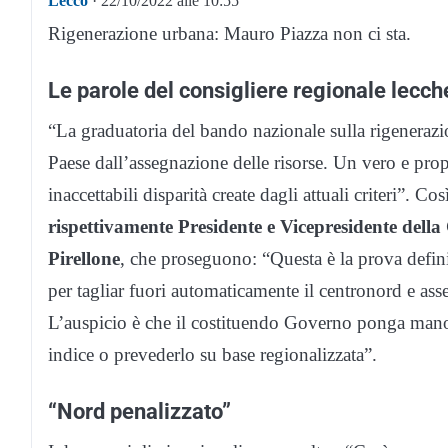
Lecco
· 22/10/2022 alle 10:55
Rigenerazione urbana: Mauro Piazza non ci sta.
Le parole del consigliere regionale lecc
“La graduatoria del bando nazionale sulla rigenerazio
Paese dall’assegnazione delle risorse. Un vero e propr
inaccettabili disparità create dagli attuali criteri”. Co
rispettivamente Presidente e Vicepresidente dell
Pirellone
, che proseguono: “Questa è la prova definiti
per tagliar fuori automaticamente il centronord e as
L’auspicio è che il costituendo Governo ponga mano
indice o prevederlo su base regionalizzata”.
“Nord penalizzato”