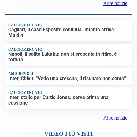
alcune lastre di marmo a Carrara
IN GERMANIA
Aeroporto Lipsia: un drone urta un cargo DHL, un altro
trovato con esplosivo vicino a un aereo ucraino
NUOVI MARGINI DI FLESSIBILITÀ
Giorgetti alla Camera: “All’UE chiederemo lo 0,6% del
PIL per l’energia e lo 0,9% per la difesa”
CONTINUANO I NEGOZIATI
Riapertura stretto di Hormuz, Trump: “Accordo
possibile oggi o domani”
Altre notizie