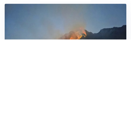
CALCIOMERCATO
Cagliari, il caso Esposito continua. Intanto arriva
Maldini
CALCIOMERCATO
Napoli, il solito Lukaku: non si presenta in ritiro, è
rottura
AMICHEVOLI
Inter, Chivu: “Vedo una crescita, il risultato non conta”
CALCIOMERCATO
Inter, stallo per Curtis Jones: serve prima una