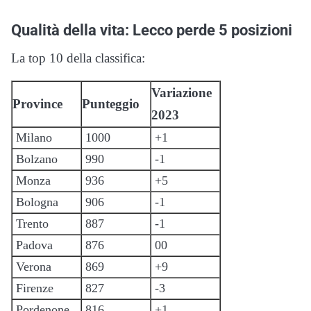
Qualità della vita: Lecco perde 5 posizioni
La top 10 della classifica:
Variazione
Province
Punteggio
2023
Milano
1000
+1
Bolzano
990
-1
Monza
936
+5
Bologna
906
-1
Trento
887
-1
Padova
876
00
Verona
869
+9
Firenze
827
-3
Pordenone
816
+1