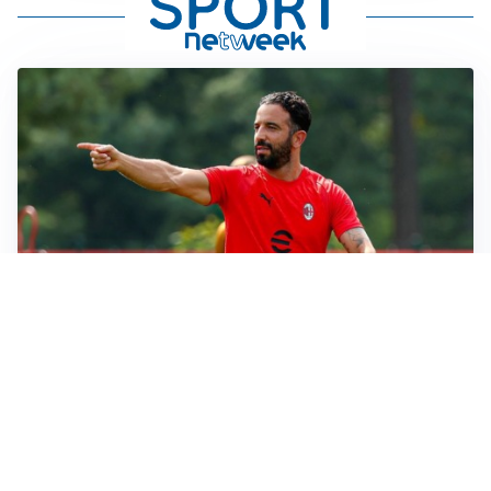
LE PAROLE
Milan, Amorim: “Sapevamo delle difficoltà, faremo
delle scelte”
LE PAROLE
Juventus, Spalletti soddisfatto: “I nuovi? Li ho visti