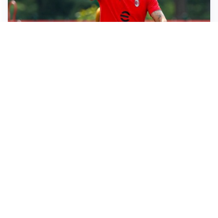
LE PAROLE
Milan, Amorim: “Sapevamo delle difficoltà, faremo
delle scelte”
LE PAROLE
Juventus, Spalletti soddisfatto: “I nuovi? Li ho visti
molto bene”
AMICHEVOLI
Il Milan crolla contro il Chelsea: 3-0 e prima sconfitta
per Amorim
AMICHEVOLI
Inter, Chivu soddisfatto: “Buona prova, non esistono
gerarchie”