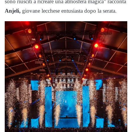
sono riusciti a ricreare una atmosfera magica” racconta
Anjeli,
giovane lecchese entusiasta dopo la serata.