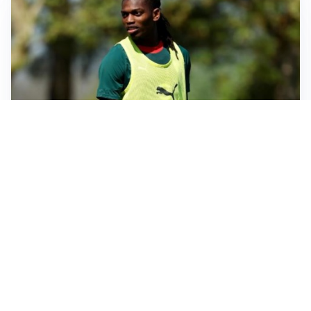
AMICHEVOLI
Milan, altro test per Amorim: le possibili scelte per il
Chelsea
AMICHEVOLI
Juventus-Inter, antipasto di Serie A: le probabili
formazioni
IL NOME NUOVO
Napoli, Musso resta un’opzione per la porta