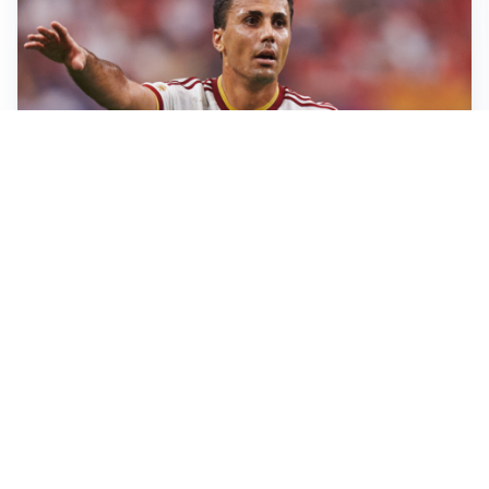
AFFARE IN CHIUSURA
Barcellona, colpo Rodri: battuto il Real Madrid
MOTIVATO
Douglas Luiz dice no all’Everton e punta sulla
Juventus
RIENTRO A RILENTO
Alcaraz, US Open lontano: la corsa contro il tempo
continua
RINNOVO VICINO
Inter, Dimarco verso il rinnovo fino al 2030