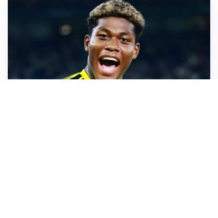
MERCATO JUVE
La Juventus vuole Suzuki, ma il Psg è avanti
CALCIOMERCATO
Inter, Frattesi blocca il mercato nerazzurro: la
situazione
SERIE A
Roma, troppi gol subiti: Gasp deve lavorare in difesa