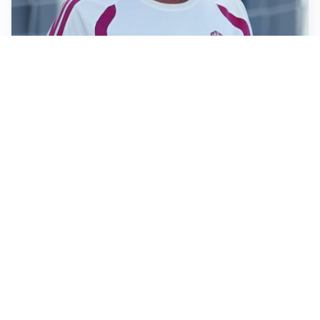
LA NOVITÀ
Le regole di Mourinho al Real
MERCATO JUVE
La Juventus vuole Suzuki, ma il Psg è avanti
CALCIOMERCATO
Inter, Frattesi blocca il mercato nerazzurro: la
situazione
SERIE A
Roma, troppi gol subiti: Gasp deve lavorare in difesa
Altre notizie