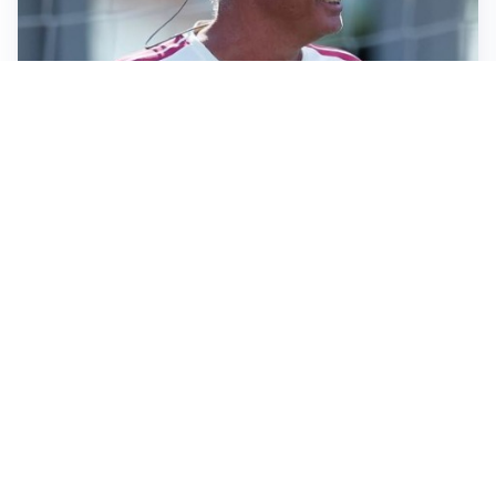
LA NOVITÀ
Le regole di Mourinho al Real
MERCATO JUVE
La Juventus vuole Suzuki, ma il Psg è avanti
CALCIOMERCATO
Inter, Frattesi blocca il mercato nerazzurro: la
situazione
SERIE A
Roma, troppi gol subiti: Gasp deve lavorare in difesa
Altre notizie