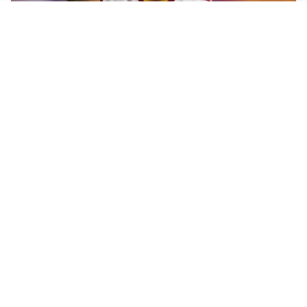
AFFARE IN CHIUSURA
Barcellona, colpo Rodri: battuto il Real Madrid
MOTIVATO
Douglas Luiz dice no all’Everton e punta sulla
Juventus
RIENTRO A RILENTO
Alcaraz, US Open lontano: la corsa contro il tempo
continua
RINNOVO VICINO
Inter, Dimarco verso il rinnovo fino al 2030
Altre notizie